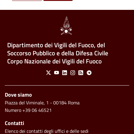
Dipartimento dei Vigili del Fuoco, del
Soccorso Pubblico e della Difesa Civile
Corpo Nazionale dei Vigili del Fuoco
Social Menu
X
Youtube
Linkedin
Instagram
Feed
Telegram
Footer
Dove siamo
Piazza del Viminale, 1 - 00184 Roma
Numero +39 06 46521
Contatti
Elenco dei contatti degli uffici e delle sedi