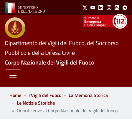
Social Menu
Salta al contenuto principale
X
Youtube
Linkedin
Instagram
Feed
Te
Numeri utili
Emergenza
Unico Europeo
Dipartimento dei Vigili del Fuoco, del Soccorso
Pubblico e della Difesa Civile
Corpo Nazionale dei Vigili del Fuoco
Home
I Vigili del Fuoco
La Memoria Storica
Le Notizie Storiche
Onorificenze al Corpo Nazionale dei Vigili del fuoco