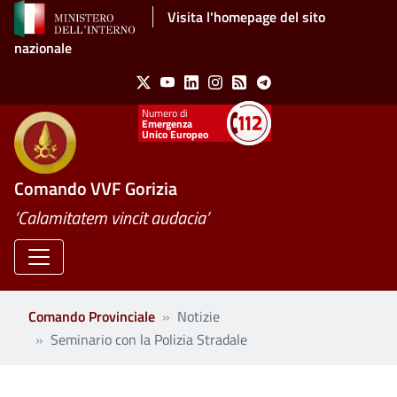
Salta al contenuto principale
Visita l'homepage del sito
nazionale
Social Menu
X
Youtube
Linkedin
Instagram
Feed
Telegram
Emergenza
Unico Europeo
Comando VVF Gorizia
’Calamitatem vincit audacia’
Comando Provinciale
Notizie
Seminario con la Polizia Stradale