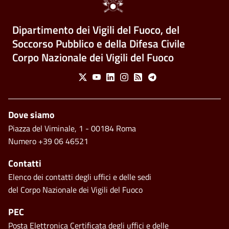
Dipartimento dei Vigili del Fuoco, del
Soccorso Pubblico e della Difesa Civile
Corpo Nazionale dei Vigili del Fuoco
Social Menu
X
Youtube
Linkedin
Instagram
Feed
Telegram
Piè di pagina
Dove siamo
Piazza del Viminale, 1 - 00184 Roma
Numero +39 06 46521
Contatti
Elenco dei contatti degli uffici e delle sedi
del Corpo Nazionale dei Vigili del Fuoco
PEC
Posta Elettronica Certificata degli uffici e delle