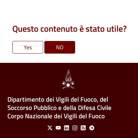
Questo contenuto è stato utile?
Dipartimento dei Vigili del Fuoco, del
Soccorso Pubblico e della Difesa Civile
Corpo Nazionale dei Vigili del Fuoco
Social Menu
X
Youtube
Linkedin
Instagram
Feed
Telegram