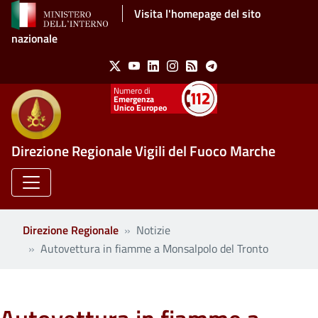
Salta al contenuto principale
Visita l'homepage del sito
nazionale
Social Menu
X
Youtube
Linkedin
Instagram
Feed
Telegram
Emergenza
Unico Europeo
Direzione Regionale Vigili del Fuoco Marche
Direzione Regionale
Notizie
Autovettura in fiamme a Monsalpolo del Tronto