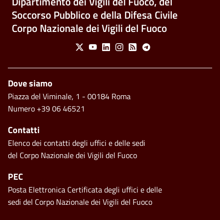
Dipartimento dei Vigili del Fuoco, del
Soccorso Pubblico e della Difesa Civile
Corpo Nazionale dei Vigili del Fuoco
Social Menu
X
Youtube
Linkedin
Instagram
Feed
Telegram
Piè di pagina
Dove siamo
Piazza del Viminale, 1 - 00184 Roma
Numero +39 06 46521
Contatti
Elenco dei contatti degli uffici e delle sedi
del Corpo Nazionale dei Vigili del Fuoco
PEC
Posta Elettronica Certificata degli uffici e delle
sedi del Corpo Nazionale dei Vigili del Fuoco