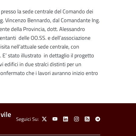
ta presso la sede centrale del Comando dei
 Ing. Vincenzo Bennardo, dal Comandante Ing.
dente della Provincia, dott. Alessandro
sentanti delle OO.SS. e dell’associazione
sita nell’attuale sede centrale, con
o.
E’ stato illustrato in dettaglio il progetto
difici in due stralci distinti per un
confermato che i lavori avranno inizio entro
vile
Social Menu
Seguici Su:
X
Youtube
Linkedin
Instagram
Feed
Telegram