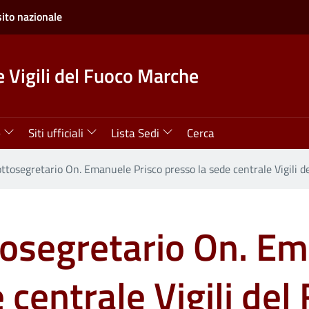
sito nazionale
 Vigili del Fuoco Marche
o
Siti ufficiali
Lista Sedi
Cerca
ottosegretario On. Emanuele Prisco presso la sede centrale Vigili d
ttosegretario On. E
 centrale Vigili del