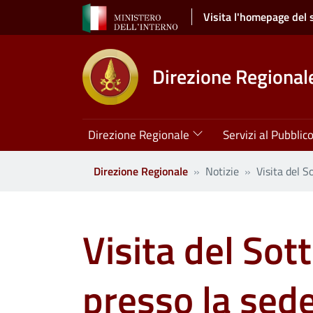
Salta al contenuto principale
Visita l'homepage del 
Direzione Regionale
Navigazione principale
Direzione Regionale
Servizi al Pubblic
Direzione Regionale
Notizie
Visita del S
Visita del So
presso la sede