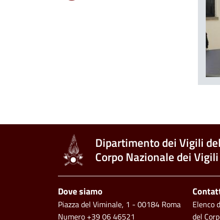
Dipartimento dei Vigili de
Corpo Nazionale dei Vigili
Piè di pagina
Dove siamo
Contat
Piazza del Viminale, 1 - 00184 Roma
Elenco de
Numero +39 06 46521
del Corp