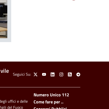
vile
Social Menu
Seguici Su:
X
Youtube
Linkedin
Instagram
Feed
Telegram
Footer side men
Numero Unico 112
egli uffici e delle
Come fare per ..
igili del Fuoco
Concorsi Pubblici