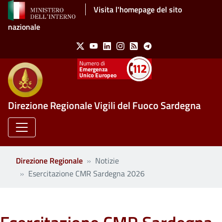
Salta al contenuto principale
Visita l'homepage del sito
nazionale
Social Menu
X
Youtube
Linkedin
Instagram
Feed
Telegram
Emergenza
Unico Europeo
Direzione Regionale Vigili del Fuoco Sardegna
Direzione Regionale
Notizie
Esercitazione CMR Sardegna 2026