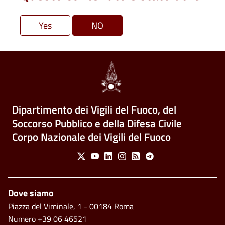
Dipartimento dei Vigili del Fuoco, del
Soccorso Pubblico e della Difesa Civile
Corpo Nazionale dei Vigili del Fuoco
Social Menu
X
Youtube
Linkedin
Instagram
Feed
Telegram
Piè di pagina
Dove siamo
Piazza del Viminale, 1 - 00184 Roma
Numero +39 06 46521