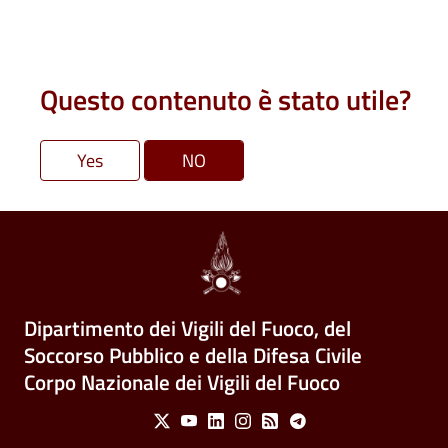
Questo contenuto è stato utile?
Dipartimento dei Vigili del Fuoco, del
Soccorso Pubblico e della Difesa Civile
Corpo Nazionale dei Vigili del Fuoco
Social Menu
X
Youtube
Linkedin
Instagram
Feed
Telegram