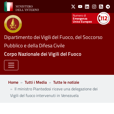
Social Menu
Salta al contenuto principale
X
Youtube
Linkedin
Instagram
Feed
Te
Numeri utili
Emergenza
Unico Europeo
Dipartimento dei Vigili del Fuoco, del Soccorso
Pubblico e della Difesa Civile
Corpo Nazionale dei Vigili del Fuoco
Home
Tutti i Media
Tutte le notizie
Il ministro Piantedosi riceve una delegazione dei
Vigili del fuoco intervenuti in Venezuela