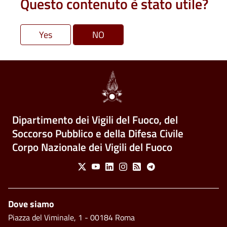
Questo contenuto è stato utile?
Dipartimento dei Vigili del Fuoco, del
Soccorso Pubblico e della Difesa Civile
Corpo Nazionale dei Vigili del Fuoco
Social Menu
X
Youtube
Linkedin
Instagram
Feed
Telegram
Footer
Dove siamo
Piazza del Viminale, 1 - 00184 Roma