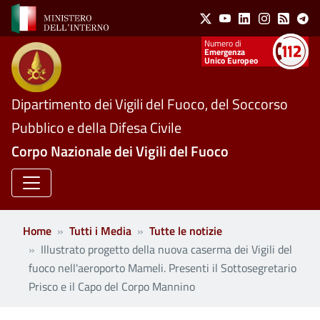
Social Menu
Salta al contenuto principale
X
Youtube
Linkedin
Instagram
Feed
Te
Numeri utili
Emergenza
Unico Europeo
Dipartimento dei Vigili del Fuoco, del Soccorso
Pubblico e della Difesa Civile
Corpo Nazionale dei Vigili del Fuoco
Home
Tutti i Media
Tutte le notizie
Illustrato progetto della nuova caserma dei Vigili del
fuoco nell'aeroporto Mameli. Presenti il Sottosegretario
Prisco e il Capo del Corpo Mannino