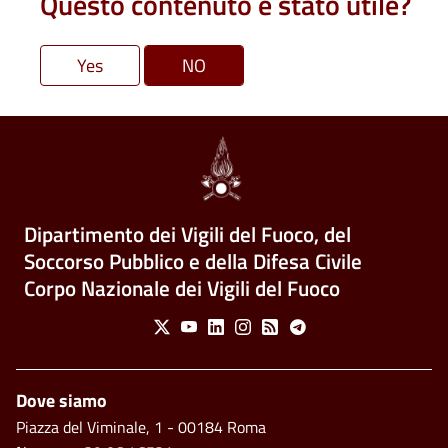
Questo contenuto è stato utile?
Dipartimento dei Vigili del Fuoco, del
Soccorso Pubblico e della Difesa Civile
Corpo Nazionale dei Vigili del Fuoco
Social Menu
X
Youtube
Linkedin
Instagram
Feed
Telegram
Footer
Dove siamo
Piazza del Viminale, 1 - 00184 Roma