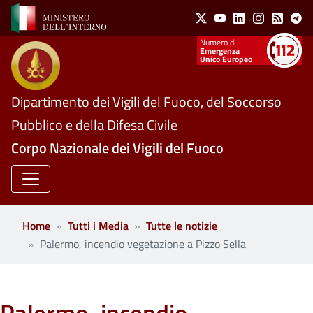
Social Menu
Salta al contenuto principale
X
Youtube
Linkedin
Instagram
Feed
Te
Numeri utili
Emergenza
Unico Europeo
Dipartimento dei Vigili del Fuoco, del Soccorso
Pubblico e della Difesa Civile
Corpo Nazionale dei Vigili del Fuoco
Home
Tutti i Media
Tutte le notizie
Palermo, incendio vegetazione a Pizzo Sella