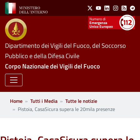
Social Menu
Salta al contenuto principale
X
Youtube
Linkedin
Instagram
Feed
Te
Numeri utili
Emergenza
Unico Europeo
Dipartimento dei Vigili del Fuoco, del Soccorso
Pubblico e della Difesa Civile
Corpo Nazionale dei Vigili del Fuoco
Home
Tutti i Media
Tutte le notizie
Pistoia, CasaSicura supera le 20mila presenze