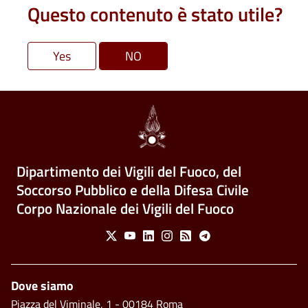
Questo contenuto è stato utile?
Dipartimento dei Vigili del Fuoco, del
Soccorso Pubblico e della Difesa Civile
Corpo Nazionale dei Vigili del Fuoco
Social Menu
X
Youtube
Linkedin
Instagram
Feed
Telegram
Footer
Dove siamo
Piazza del Viminale, 1 - 00184 Roma