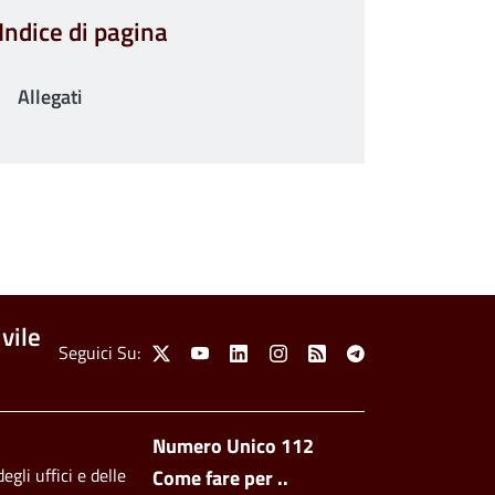
Indice di pagina
Allegati
vile
Social Menu
Seguici Su:
X
Youtube
Linkedin
Instagram
Feed
Telegram
Footer side men
Numero Unico 112
egli uffici e delle
Come fare per ..