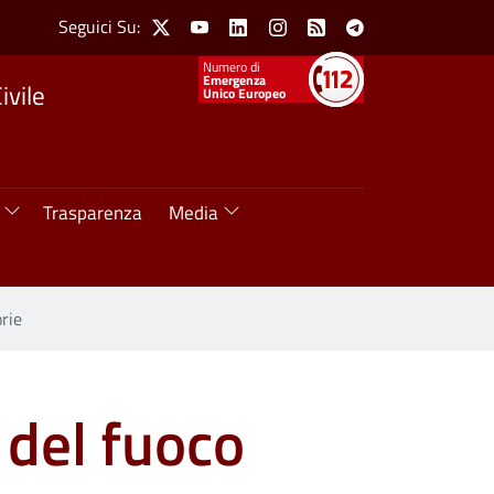
Social Menu
Seguici Su:
X
Youtube
Linkedin
Instagram
Feed
Telegram
Numeri utili
Emergenza
ivile
Unico Europeo
Trasparenza
Media
orie
 del fuoco