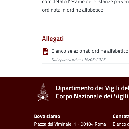
completato l’esame delle istanze pervenut
ordinata in ordine alfabetico.
Allegati
Elenco selezionati ordine alfabetico
Data pubblicazione: 18/06/2026
Dipartimento dei Vigili de
Corpo Nazionale dei Vigili
Footer
Dove siamo
Contat
Piazza del Viminale, 1 - 00184 Roma
Elenco de