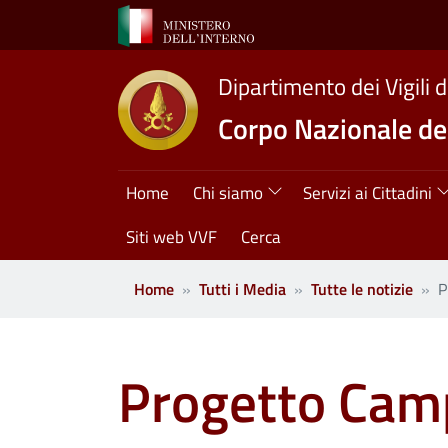
Salta al contenuto principale
Dipartimento dei Vigili 
Corpo Nazionale dei
Navigazione princ
Home
Chi siamo
Servizi ai Cittadini
Siti web VVF
Cerca
Home
Tutti i Media
Tutte le notizie
P
Progetto Campo