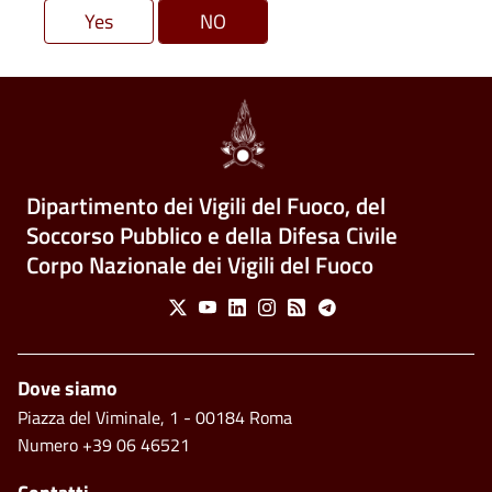
Dipartimento dei Vigili del Fuoco, del
Soccorso Pubblico e della Difesa Civile
Corpo Nazionale dei Vigili del Fuoco
Social Menu
X
Youtube
Linkedin
Instagram
Feed
Telegram
Footer
Dove siamo
Piazza del Viminale, 1 - 00184 Roma
Numero +39 06 46521