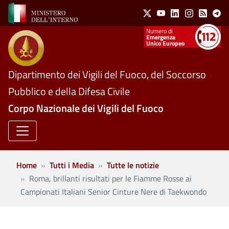
Social Menu
Salta al contenuto principale
X
Youtube
Linkedin
Instagram
Feed
Te
Numeri utili
Emergenza
Unico Europeo
Dipartimento dei Vigili del Fuoco, del Soccorso
Pubblico e della Difesa Civile
Corpo Nazionale dei Vigili del Fuoco
Home
Tutti i Media
Tutte le notizie
Roma, brillanti risultati per le Fiamme Rosse ai
Campionati Italiani Senior Cinture Nere di Taekwondo