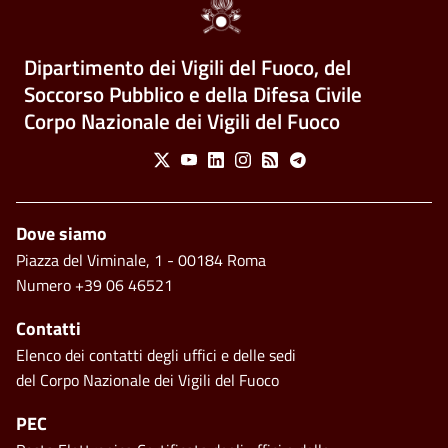
Dipartimento dei Vigili del Fuoco, del
Soccorso Pubblico e della Difesa Civile
Corpo Nazionale dei Vigili del Fuoco
Social Menu
X
Youtube
Linkedin
Instagram
Feed
Telegram
Piè di pagina
Dove siamo
Piazza del Viminale, 1 - 00184 Roma
Numero +39 06 46521
Contatti
Elenco dei contatti degli uffici e delle sedi
del Corpo Nazionale dei Vigili del Fuoco
PEC