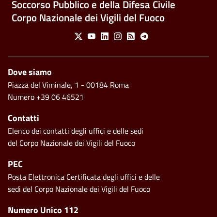
Soccorso Pubblico e della Difesa Civile
Corpo Nazionale dei Vigili del Fuoco
Social Menu
X
Youtube
Linkedin
Instagram
Feed
Telegram
Piè di pagina
Dove siamo
Piazza del Viminale, 1 - 00184 Roma
Numero +39 06 46521
Contatti
Elenco dei contatti degli uffici e delle sedi
del Corpo Nazionale dei Vigili del Fuoco
PEC
Posta Elettronica Certificata degli uffici e delle
sedi del Corpo Nazionale dei Vigili del Fuoco
Footer side menu
Numero Unico 112