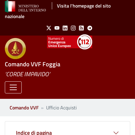
Salta al contenuto principale
Visita l'homepage del sito
nazionale
Social Menu
X
Youtube
Linkedin
Instagram
Feed
Telegram
Emergenza
Unico Europeo
Comando VVF Foggia
’CORDE IMPAVIDO’
Comando VVF
Ufficio Acquisti
Indice di pagina