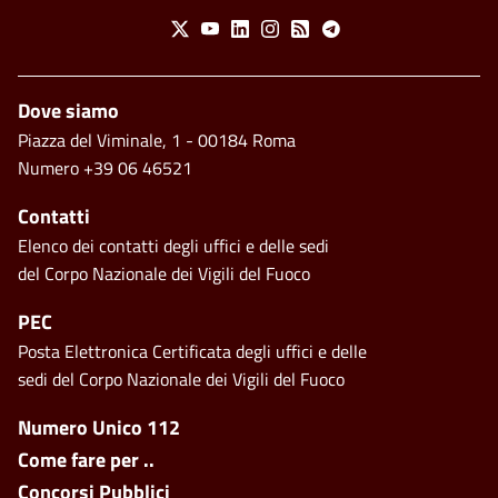
Social Menu
X
Youtube
Linkedin
Instagram
Feed
Telegram
Piè di pagina
Dove siamo
Piazza del Viminale, 1 - 00184 Roma
Numero +39 06 46521
Contatti
Elenco dei contatti degli uffici e delle sedi
del Corpo Nazionale dei Vigili del Fuoco
PEC
Posta Elettronica Certificata degli uffici e delle
sedi del Corpo Nazionale dei Vigili del Fuoco
Footer side menu
Numero Unico 112
Come fare per ..
Concorsi Pubblici