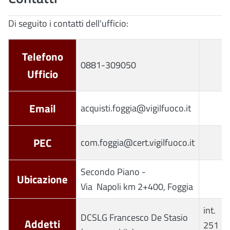
Di seguito i contatti dell'ufficio:
Telefono
0881-309050
Ufficio
Email
acquisti.foggia@vigilfuoco.it
PEC
com.foggia@cert.vigilfuoco.it
Secondo Piano -
Ubicazione
Via Napoli km 2+400, Foggia
int.
DCSLG Francesco De Stasio
Addetti
251