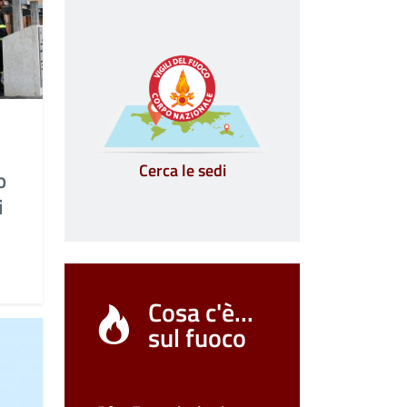
Cerca le sedi
o
i
Cosa c'è...
sul fuoco