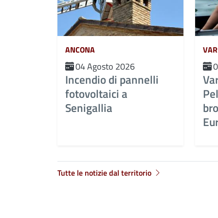
ANCONA
VAR
04 Agosto 2026
0
Incendio di pannelli
Var
fotovoltaici a
Pel
Senigallia
br
Eur
Tutte le notizie dal territorio