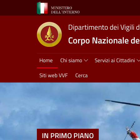
Salta al contenuto principale
Dipartimento dei Vigili 
Corpo Nazionale dei
Navigazione princ
Home
Chi siamo
Servizi ai Cittadini
Siti web VVF
Cerca
IN PRIMO PIANO