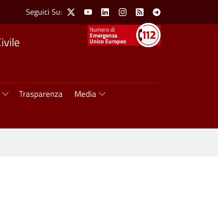
Social Menu
Seguici Su:
X
Youtube
Linkedin
Instagram
Feed
Telegram
Numeri utili
Emergenza
ivile
Unico Europeo
Trasparenza
Media