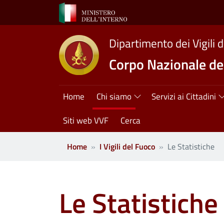
Salta al contenuto principale
Dipartimento dei Vigili 
Corpo Nazionale dei
Navigazione princ
Home
Chi siamo
Servizi ai Cittadini
Siti web VVF
Cerca
Home
I Vigili del Fuoco
Le Statistiche
Le Statistiche 