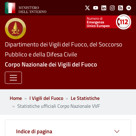
Social Menu
Salta al contenuto principale
X
Youtube
Linkedin
Instagram
Feed
Te
Numeri utili
Emergenza
Unico Europeo
Dipartimento dei Vigili del Fuoco, del Soccorso
Pubblico e della Difesa Civile
Corpo Nazionale dei Vigili del Fuoco
Home
I Vigili del Fuoco
Le Statistiche
Statistiche ufficiali Corpo Nazionale VVF
Indice di pagina