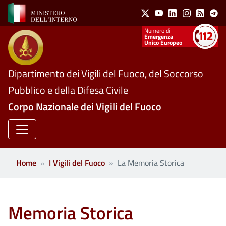
Social Menu
Salta al contenuto principale
X
Youtube
Linkedin
Instagram
Feed
Te
Numeri utili
Emergenza
Unico Europeo
Dipartimento dei Vigili del Fuoco, del Soccorso
Pubblico e della Difesa Civile
Corpo Nazionale dei Vigili del Fuoco
Home
I Vigili del Fuoco
La Memoria Storica
Memoria Storica