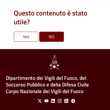
Questo contenuto è stato
utile?
Dipartimento dei Vigili del Fuoco, del
Soccorso Pubblico e della Difesa Civile
Corpo Nazionale dei Vigili del Fuoco
Social Menu
X
Youtube
Linkedin
Instagram
Feed
Telegram