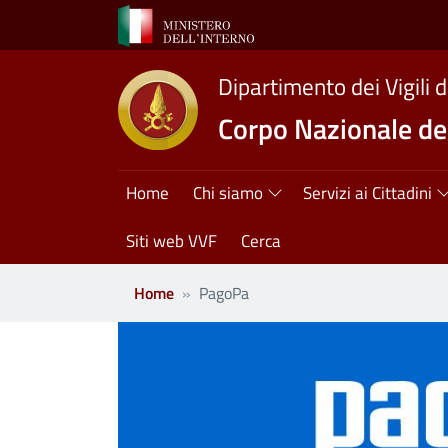
Salta al contenuto principale
Dipartimento dei Vigili 
Corpo Nazionale dei
Navigazione princ
Home
Chi siamo
Servizi ai Cittadini
Siti web VVF
Cerca
Home
PagoPa