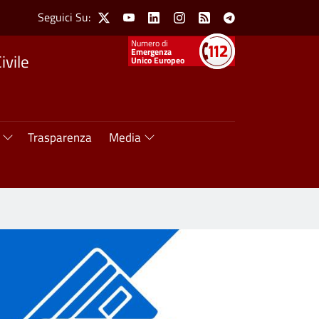
Social Menu
Seguici Su:
X
Youtube
Linkedin
Instagram
Feed
Telegram
Numeri utili
Emergenza
ivile
Unico Europeo
Trasparenza
Media