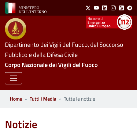
Social Menu
Salta al contenuto principale
X
Youtube
Linkedin
Instagram
Feed
Te
Numeri utili
Emergenza
Unico Europeo
Dipartimento dei Vigili del Fuoco, del Soccorso
Pubblico e della Difesa Civile
Corpo Nazionale dei Vigili del Fuoco
Home
Tutti i Media
Tutte le notizie
Notizie