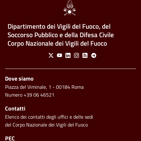
Dipartimento dei Vigili del Fuoco, del
Soccorso Pubblico e della Difesa Civile
Corpo Nazionale dei Vigili del Fuoco
Social Menu
X
Youtube
Linkedin
Instagram
Feed
Telegram
Footer
Dove siamo
Piazza del Viminale, 1 - 00184 Roma
Numero +39 06 46521
Contatti
Elenco dei contatti degli uffici e delle sedi
del Corpo Nazionale dei Vigili del Fuoco
PEC