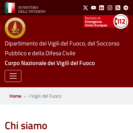
Social Menu
Salta al contenuto principale
X
Youtube
Linkedin
Instagram
Feed
Te
Numeri utili
Emergenza
Unico Europeo
Dipartimento dei Vigili del Fuoco, del Soccorso
Pubblico e della Difesa Civile
Corpo Nazionale dei Vigili del Fuoco
Home
I Vigili del Fuoco
Chi siamo