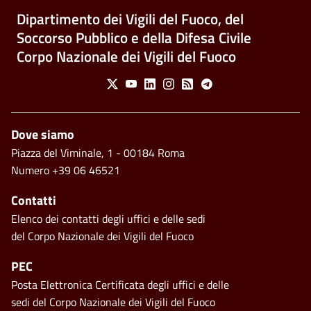
Dipartimento dei Vigili del Fuoco, del
Soccorso Pubblico e della Difesa Civile
Corpo Nazionale dei Vigili del Fuoco
Social Menu
X
Youtube
Linkedin
Instagram
Feed
Telegram
Footer
Dove siamo
Piazza del Viminale, 1 - 00184 Roma
Numero +39 06 46521
Contatti
Elenco dei contatti degli uffici e delle sedi
del Corpo Nazionale dei Vigili del Fuoco
PEC
Posta Elettronica Certificata degli uffici e delle
sedi del Corpo Nazionale dei Vigili del Fuoco