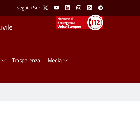
Social Menu
Seguici Su:
X
Youtube
Linkedin
Instagram
Feed
Telegram
Numeri utili
Emergenza
ivile
Unico Europeo
Trasparenza
Media