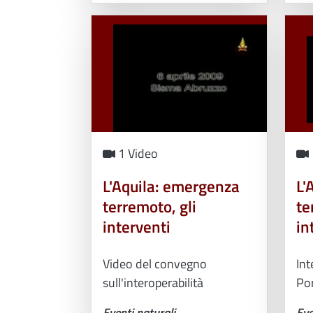
1 Video
L'Aquila: emergenza
L'
terremoto, gli
te
interventi
in
Video del convegno
Int
sull'interoperabilità
Por
Eventi naturali
Eve