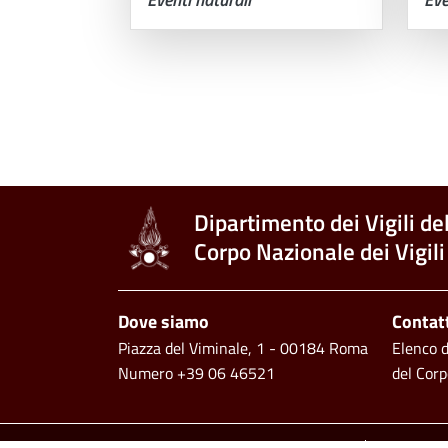
Paginazione
Dipartimento dei Vigili de
Corpo Nazionale dei Vigili
Footer
Dove siamo
Contat
Piazza del Viminale, 1 - 00184 Roma
Elenco de
Numero +39 06 46521
del Corp