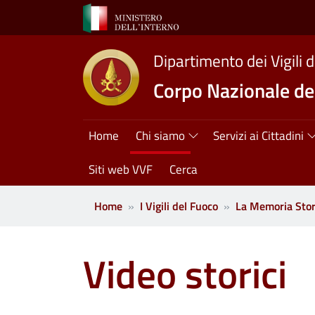
Salta al contenuto principale
Dipartimento dei Vigili 
Corpo Nazionale dei
Navigazione princ
Home
Chi siamo
Servizi ai Cittadini
Siti web VVF
Cerca
Home
I Vigili del Fuoco
La Memoria Stor
Video storici