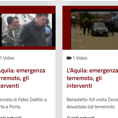
1 Video
1 Video
Aquila: emergenza
L'Aquila: emergenz
rremoto, gli
terremoto, gli
terventi
interventi
ervista di Fabio Dattilo a
Benedetto XVI visita Onn
ta a Porta
devastata dal terremoto
nti naturali
Eventi naturali