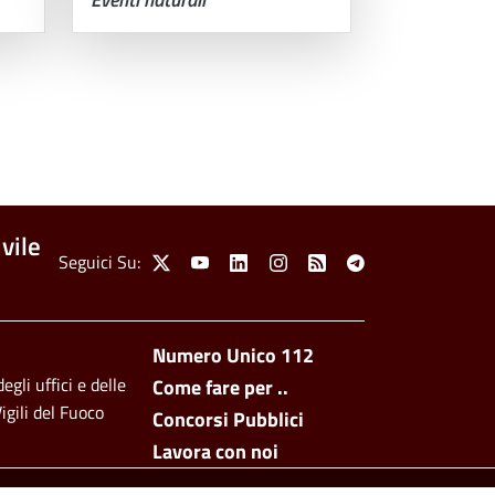
vile
Social Menu
Seguici Su:
X
Youtube
Linkedin
Instagram
Feed
Telegram
Footer side men
Numero Unico 112
egli uffici e delle
Come fare per ..
igili del Fuoco
Concorsi Pubblici
Lavora con noi