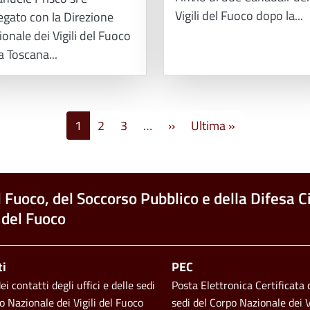
Vigili del Fuoco dopo la...
egato con la Direzione
onale dei Vigili del Fuoco
a Toscana...
Pagina successiva
Ultima pagina
1
2
3
…
››
Ultima »
l Fuoco, del Soccorso Pubblico e della Difesa Ci
 del Fuoco
ti
PEC
i contatti degli uffici e delle sedi
Posta Elettronica Certificata d
o Nazionale dei Vigili del Fuoco
sedi del Corpo Nazionale dei V