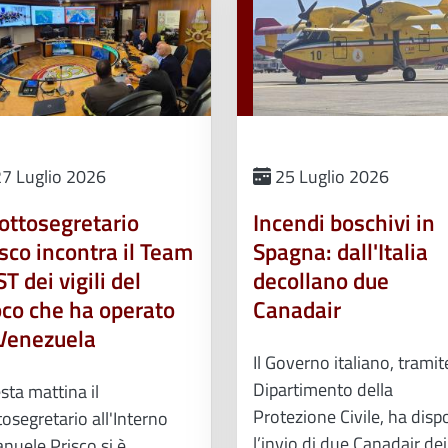
7 Luglio 2026
25 Luglio 2026
sottosegretario
Incendi boschivi in
sco incontra il Team
Spagna: dall'Italia
T dei vigili del
decollano due
oco che ha operato
Canadair
 Venezuela
Il Governo italiano, tramite
Dipartimento della
sta mattina il
Protezione Civile, ha disp
osegretario all'Interno
l’invio di due Canadair dei
nuele Prisco si è