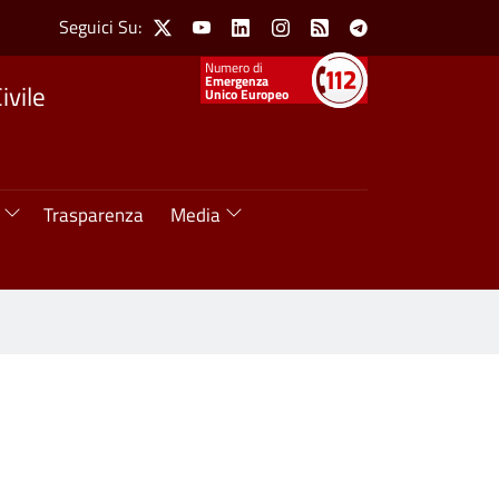
Social Menu
Seguici Su:
X
Youtube
Linkedin
Instagram
Feed
Telegram
Numeri utili
Emergenza
ivile
Unico Europeo
Trasparenza
Media