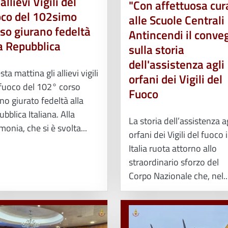
 allievi Vigili del
"Con affettuosa cura
oco del 102simo
alle Scuole Centrali
so giurano fedeltà
Antincendi il conve
a Repubblica
sulla storia
dell'assistenza agli
ta mattina gli allievi vigili
orfani dei Vigili del
 fuoco del 102° corso
Fuoco
o giurato fedeltà alla
bblica Italiana. Alla
La storia dell’assistenza a
monia, che si è svolta...
orfani dei Vigili del fuoco 
Italia ruota attorno allo
straordinario sforzo del
Corpo Nazionale che, nel..