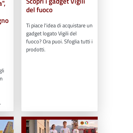
Scopri i gadget Vigili
",
del fuoco
gno
Ti piace l'idea di acquistare un
gadget logato Vigili del
fuoco? Ora puoi. Sfoglia tutti i
prodotti.
gli
in
.