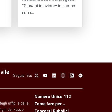
“Giovani in azione: in campo
con i...
vile
Social Menu
Seguici Su:
X
Youtube
Linkedin
Instagram
Feed
Telegram
Footer side men
Numero Unico 112
egli uffici e delle
Come fare per ..
igili del Fuoco
Concorsi Pubblici