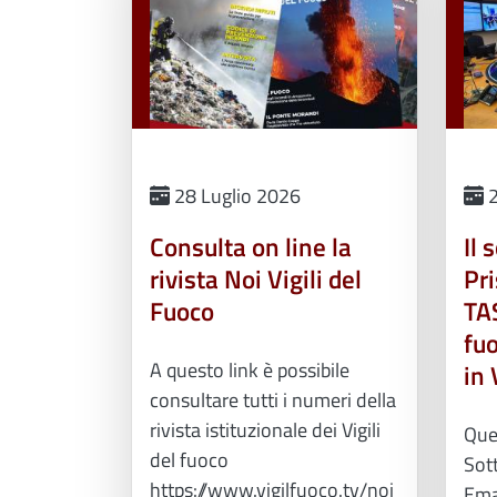
28 Luglio 2026
2
Consulta on line la
Il 
rivista Noi Vigili del
Pri
Fuoco
TAS
fu
A questo link è possibile
in
consultare tutti i numeri della
rivista istituzionale dei Vigili
Que
del fuoco
Sott
https://www.vigilfuoco.tv/noi
Ema