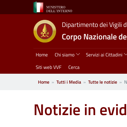
Salta al contenuto principale
Dipartimento dei Vigili 
Corpo Nazionale dei
Navigazione princ
Home
Chi siamo
Servizi ai Cittadini
Siti web VVF
Cerca
Home
Tutti i Media
Tutte le notizie
N
Notizie in evi