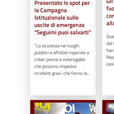
Gli
Presentato lo spot per
fu
la Campagna
cor
Istituzionale sulle
all
uscite di emergenza
"Seguimi puoi salvarti"
Ques
del
“La sicurezza nei luoghi
hann
pubblici e affollati risponde a
Repu
criteri precisi e inderogabili
ceri
che possono impedire
incidenti gravi, che fanno la...