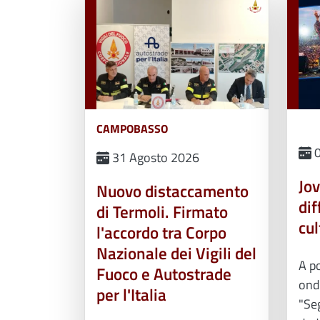
CAMPOBASSO
0
31 Agosto 2026
Jov
Nuovo distaccamento
dif
di Termoli. Firmato
cul
l'accordo tra Corpo
Nazionale dei Vigili del
A po
Fuoco e Autostrade
onda
per l'Italia
"Seg