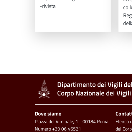
-rivista
coll
Regi
dell
Paginazione
Dipartimento dei Vigili de
Corpo Nazionale dei Vigili
Footer
Dove siamo
Contat
Piazza del Viminale, 1 - 00184 Roma
Elenco de
Numero +39 06 46521
del Corp