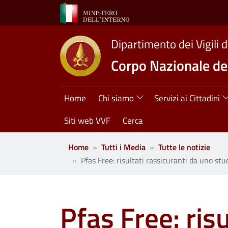
Salta al contenuto principale
Dipartimento dei Vigili 
Corpo Nazionale dei
Navigazione princ
Home
Chi siamo
Servizi ai Cittadini
Siti web VVF
Cerca
Home
Tutti i Media
Tutte le notizie
Pfas Free: risultati rassicuranti da uno stud
Pfas Free: ris