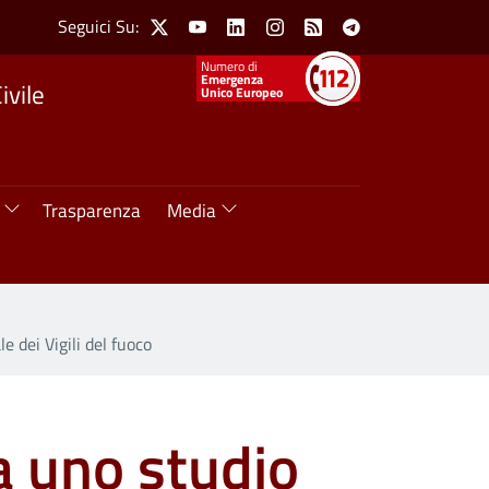
Social Menu
Seguici Su:
X
Youtube
Linkedin
Instagram
Feed
Telegram
Numeri utili
Emergenza
ivile
Unico Europeo
Trasparenza
Media
e dei Vigili del fuoco
da uno studio