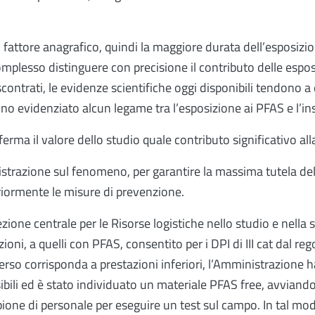
attore anagrafico, quindi la maggiore durata dell’esposizione
mplesso distinguere con precisione il contributo delle esposi
riscontrati, le evidenze scientifiche oggi disponibili tendono a
anno evidenziato alcun legame tra l’esposizione ai PFAS e l’i
erma il valore dello studio quale contributo significativo all
istrazione sul fenomeno, per garantire la massima tutela dell
riormente le misure di prevenzione.
ezione centrale per le Risorse logistiche nello studio e nell
tazioni, a quelli con PFAS, consentito per i DPI di III cat da
verso corrisponda a prestazioni inferiori, l’Amministrazione
sibili ed è stato individuato un materiale PFAS free, avviand
one di personale per eseguire un test sul campo. In tal modo 