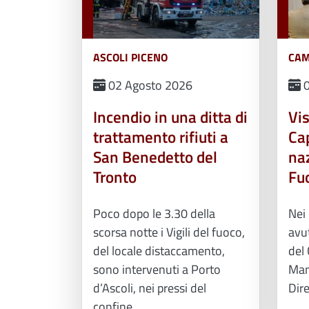
ASCOLI PICENO
02 Agosto 2026
0
Incendio in una ditta di
Vis
trattamento rifiuti a
Ca
San Benedetto del
naz
Tronto
Fu
Poco dopo le 3.30 della
Nei 
scorsa notte i Vigili del fuoco,
avut
del locale distaccamento,
del 
sono intervenuti a Porto
Man
d’Ascoli, nei pressi del
Dire
confine...