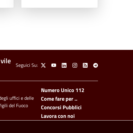
vile
Social Menu
Seguici Su:
X
Youtube
Linkedin
Instagram
Feed
Telegram
Footer side men
Numero Unico 112
egli uffici e delle
Come fare per ..
igili del Fuoco
Concorsi Pubblici
Lavora con noi