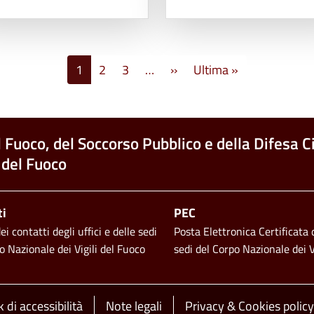
Pagina successiva
Ultima pagina
1
2
3
…
››
Ultima »
l Fuoco, del Soccorso Pubblico e della Difesa Ci
 del Fuoco
ti
PEC
i contatti degli uffici e delle sedi
Posta Elettronica Certificata d
o Nazionale dei Vigili del Fuoco
sedi del Corpo Nazionale dei V
 di accessibilità
Note legali
Privacy & Cookies policy