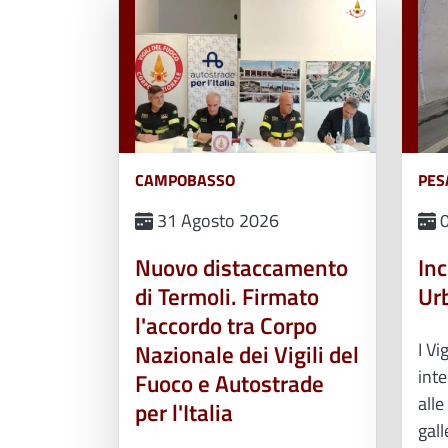
CAMPOBASSO
PES
31 Agosto 2026
0
Nuovo distaccamento
Inc
di Termoli. Firmato
Ur
l'accordo tra Corpo
I Vi
Nazionale dei Vigili del
int
Fuoco e Autostrade
alle
per l'Italia
gall