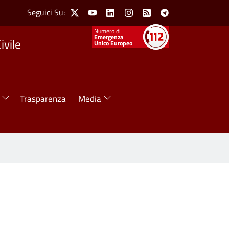
Social Menu
Seguici Su:
X
Youtube
Linkedin
Instagram
Feed
Telegram
Numeri utili
Emergenza
ivile
Unico Europeo
Trasparenza
Media