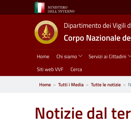
Salta al contenuto principale
Dipartimento dei Vigili 
Corpo Nazionale dei
Navigazione princ
Home
Chi siamo
Servizi ai Cittadini
Siti web VVF
Cerca
Home
Tutti i Media
Tutte le notizie
N
Notizie dal ter