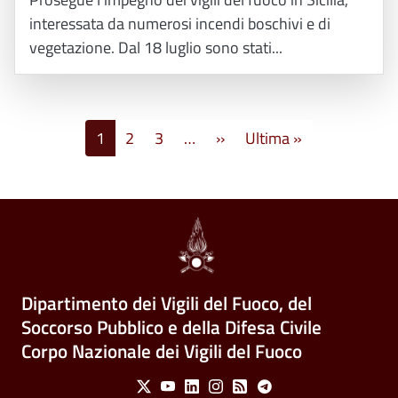
interessata da numerosi incendi boschivi e di
vegetazione. Dal 18 luglio sono stati...
Paginazione
Pagina successiva
Ultima pagina
1
2
3
…
››
Ultima »
Dipartimento dei Vigili del Fuoco, del
Soccorso Pubblico e della Difesa Civile
Corpo Nazionale dei Vigili del Fuoco
Social Menu
X
Youtube
Linkedin
Instagram
Feed
Telegram