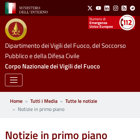
Social Menu
Salta al contenuto principale
X
Youtube
Linkedin
Instagram
Feed
Te
Numeri utili
Emergenza
Unico Europeo
Dipartimento dei Vigili del Fuoco, del Soccorso
Pubblico e della Difesa Civile
Corpo Nazionale dei Vigili del Fuoco
Home
Tutti i Media
Tutte le notizie
Notizie in primo piano
Notizie in primo piano