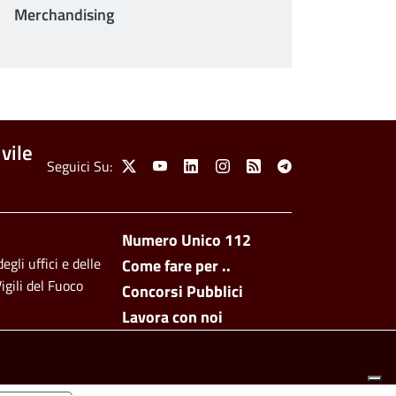
Merchandising
vile
Social Menu
Seguici Su:
X
Youtube
Linkedin
Instagram
Feed
Telegram
Footer side men
Numero Unico 112
egli uffici e delle
Come fare per ..
igili del Fuoco
Concorsi Pubblici
Lavora con noi