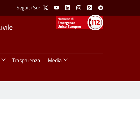
Social Menu
Seguici Su:
X
Youtube
Linkedin
Instagram
Feed
Telegram
Numeri utili
Emergenza
ivile
Unico Europeo
Trasparenza
Media