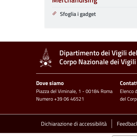
Merchandising
Sfoglia i gadget
Dipartimento dei Vigili de
Corpo Nazionale dei Vigili
Footer
Dove siamo
Contat
Piazza del Viminale, 1 - 00184 Roma
Elenco de
Numero +39 06 46521
del Corp
Footer bottom
Dichiarazione di accessibilità
Feedback