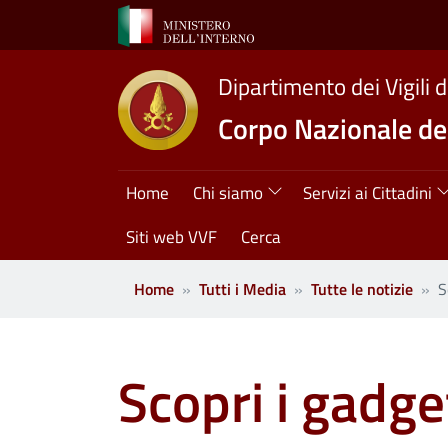
Salta al contenuto principale
Dipartimento dei Vigili 
Corpo Nazionale dei
Navigazione princ
Home
Chi siamo
Servizi ai Cittadini
Siti web VVF
Cerca
Home
Tutti i Media
Tutte le notizie
S
Scopri i gadget