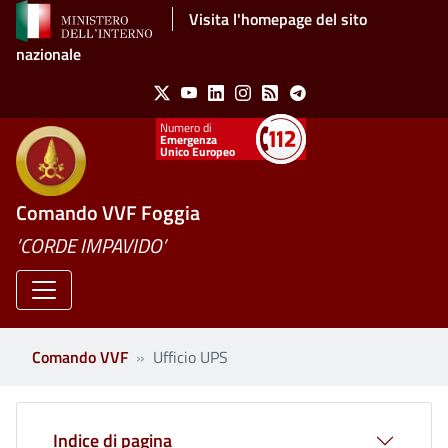
Salta al contenuto principale
Visita l'homepage del sito
nazionale
Social Menu
X
Youtube
Linkedin
Instagram
Feed
Telegram
Emergenza
Unico Europeo
Comando VVF Foggia
’CORDE IMPAVIDO’
Comando VVF
Ufficio UPS
Indice di pagina