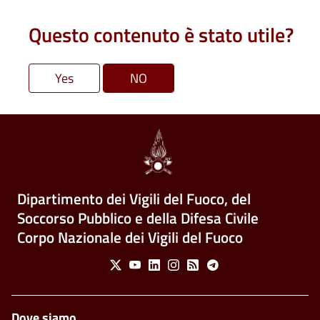
Questo contenuto è stato utile?
Dipartimento dei Vigili del Fuoco, del
Soccorso Pubblico e della Difesa Civile
Corpo Nazionale dei Vigili del Fuoco
Social Menu
X
Youtube
Linkedin
Instagram
Feed
Telegram
Piè di pagina
Dove siamo