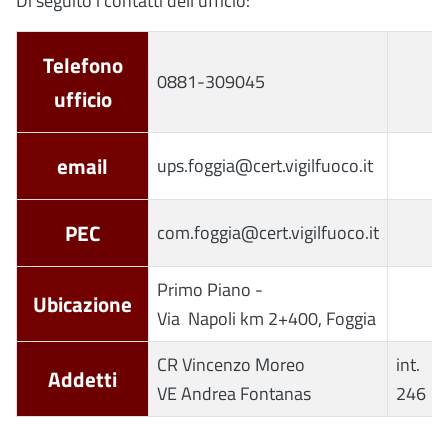
Di seguito i contatti dell'ufficio:
Telefono
0881-309045
ufficio
email
ups.foggia@cert.vigilfuoco.it
PEC
com.foggia@cert.vigilfuoco.it
Primo Piano -
Ubicazione
Via Napoli km 2+400, Foggia
CR Vincenzo Moreo
int.
Addetti
VE Andrea Fontanas
246