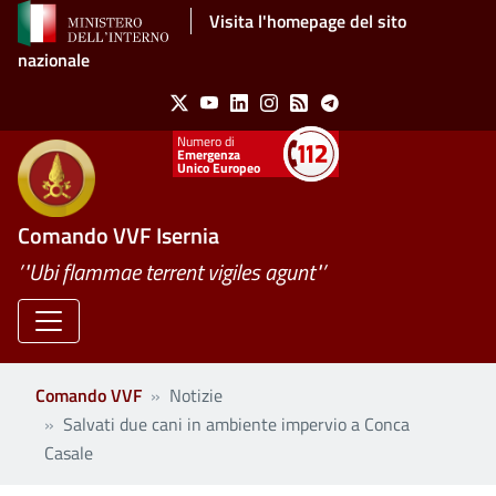
Salta al contenuto principale
Visita l'homepage del sito
nazionale
Social Menu
X
Youtube
Linkedin
Instagram
Feed
Telegram
Emergenza
Unico Europeo
Comando VVF Isernia
’"Ubi flammae terrent vigiles agunt"’
Comando VVF
Notizie
Salvati due cani in ambiente impervio a Conca
Casale