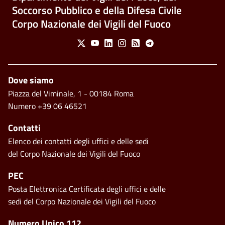
Soccorso Pubblico e della Difesa Civile
Corpo Nazionale dei Vigili del Fuoco
Social Menu
X
Youtube
Linkedin
Instagram
Feed
Telegram
Piè di pagina
Dove siamo
Piazza del Viminale, 1 - 00184 Roma
Numero +39 06 46521
Contatti
Elenco dei contatti degli uffici e delle sedi
del Corpo Nazionale dei Vigili del Fuoco
PEC
Posta Elettronica Certificata degli uffici e delle
sedi del Corpo Nazionale dei Vigili del Fuoco
Numero Unico 112