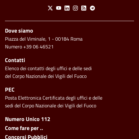
Social Menu
X
Youtube
Linkedin
Instagram
Feed
Telegram
Piè di pagina
Dove siamo
Piazza del Viminale, 1 - 00184 Roma
Numero +39 06 46521
Contatti
Elenco dei contatti degli uffici e delle sedi
del Corpo Nazionale dei Vigili del Fuoco
PEC
Posta Elettronica Certificata degli uffici e delle
sedi del Corpo Nazionale dei Vigili del Fuoco
Footer side menu
Numero Unico 112
Come fare per ..
Concorsi Pubblici