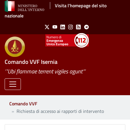
Salta al contenuto principale
Visita l'homepage del sito
nazionale
Social Menu
X
Youtube
Linkedin
Instagram
Feed
Telegram
Emergenza
Unico Europeo
Comando VVF Isernia
’"Ubi flammae terrent vigiles agunt"’
Comando VVF
Richiesta di accesso ai rapporti di intervento