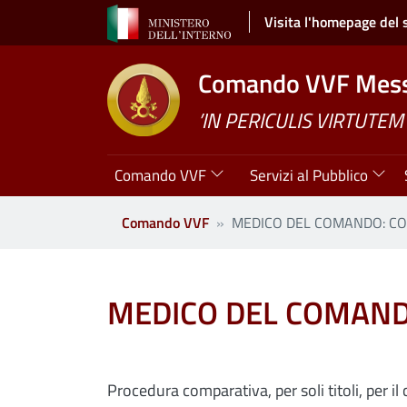
Salta al contenuto principale
Visita l'homepage del 
Comando VVF Mess
’IN PERICULIS VIRTUTEM
Navigazione principale
Comando VVF
Servizi al Pubblico
Comando VVF
MEDICO DEL COMANDO: C
MEDICO DEL COMAND
Procedura comparativa, per soli titoli, per i