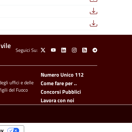
vile
Social Menu
Seguici Su:
X
Youtube
Linkedin
Instagram
Feed
Telegram
Footer side men
Numero Unico 112
egli uffici e delle
Come fare per ..
igili del Fuoco
Concorsi Pubblici
Lavora con noi
cy