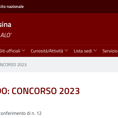
sito nazionale
ina
 ALO’
Siti ufficiali
Curiosità/Attività
Lista sedi
Servizio
ONCORSO 2023
O: CONCORSO 2023
l conferimento di n. 12