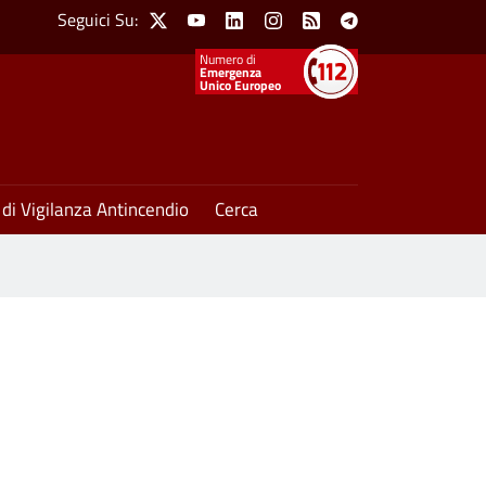
Social Menu
Seguici Su:
X
Youtube
Linkedin
Instagram
Feed
Telegram
Emergenza
Unico Europeo
 di Vigilanza Antincendio
Cerca