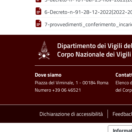
6-Decreto-n-91-28-12-2022(2022-202
7-provvedimenti_conferimento_incaric
Dipartimento dei Vigili de
Corpo Nazionale dei Vigili
Piè di pagina
Dove siamo
Contat
Piazza del Viminale, 1 - 00184 Roma
Elenco de
Numero +39 06 46521
del Corp
Footer bottom
Dichiarazione di accessibilità
Feedback
Informat