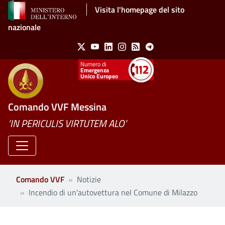
Salta al contenuto principale
Visita l'homepage del sito
nazionale
Social Menu
X
Youtube
Linkedin
Instagram
Feed
Telegram
Emergenza
Unico Europeo
Comando VVF Messina
’IN PERICULIS VIRTUTEM ALO’
Comando VVF
Notizie
Incendio di un'autovettura nel Comune di Milazzo