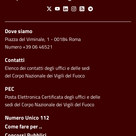
Social Menu
X
Youtube
Linkedin
Instagram
Feed
Telegram
Piè di pagina
Dove siamo
Piazza del Viminale, 1 - 00184 Roma
Numero +39 06 46521
Contatti
Elenco dei contatti degli uffici e delle sedi
del Corpo Nazionale dei Vigili del Fuoco
PEC
Posta Elettronica Certificata degli uffici e delle
sedi del Corpo Nazionale dei Vigili del Fuoco
Footer side menu
Numero Unico 112
Come fare per ..
Concorsi Pubblici