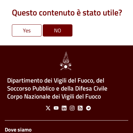
Questo contenuto è stato utile?
Dipartimento dei Vigili del Fuoco, del
Soccorso Pubblico e della Difesa Civile
Corpo Nazionale dei Vigili del Fuoco
Social Menu
X
Youtube
Linkedin
Instagram
Feed
Telegram
Piè di pagina
Dove siamo