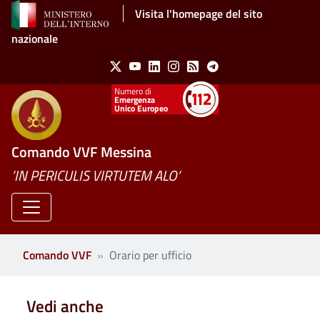
Salta al contenuto principale
Visita l'homepage del sito
nazionale
Social Menu
X
Youtube
Linkedin
Instagram
Feed
Telegram
Emergenza
Unico Europeo
Comando VVF Messina
’IN PERICULIS VIRTUTEM ALO’
Comando VVF
Orario per ufficio
Vedi anche