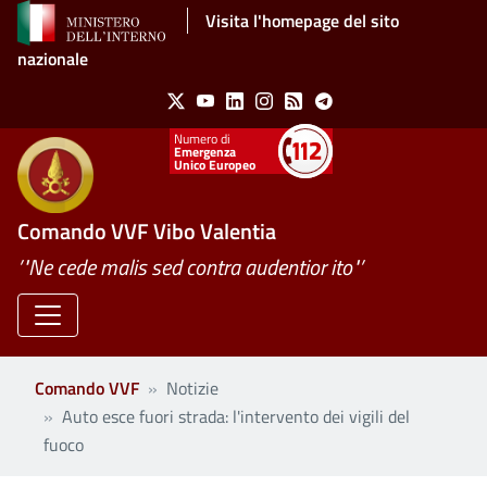
Salta al contenuto principale
Visita l'homepage del sito
nazionale
Social Menu
X
Youtube
Linkedin
Instagram
Feed
Telegram
Emergenza
Unico Europeo
Comando VVF Vibo Valentia
’"Ne cede malis sed contra audentior ito"’
Comando VVF
Notizie
Auto esce fuori strada: l'intervento dei vigili del
fuoco