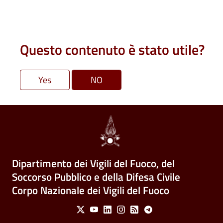
Questo contenuto è stato utile?
Dipartimento dei Vigili del Fuoco, del
Soccorso Pubblico e della Difesa Civile
Corpo Nazionale dei Vigili del Fuoco
Social Menu
X
Youtube
Linkedin
Instagram
Feed
Telegram