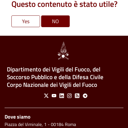
Questo contenuto è stato utile?
Dipartimento dei Vigili del Fuoco, del
Soccorso Pubblico e della Difesa Civile
Corpo Nazionale dei Vigili del Fuoco
Social Menu
X
Youtube
Linkedin
Instagram
Feed
Telegram
Piè di pagina
Dove siamo
Piazza del Viminale, 1 - 00184 Roma