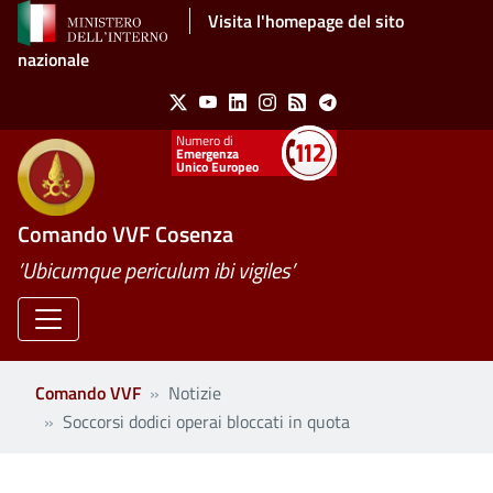
Salta al contenuto principale
Visita l'homepage del sito
nazionale
Social Menu
X
Youtube
Linkedin
Instagram
Feed
Telegram
Emergenza
Unico Europeo
Comando VVF Cosenza
’Ubicumque periculum ibi vigiles’
Comando VVF
Notizie
Soccorsi dodici operai bloccati in quota