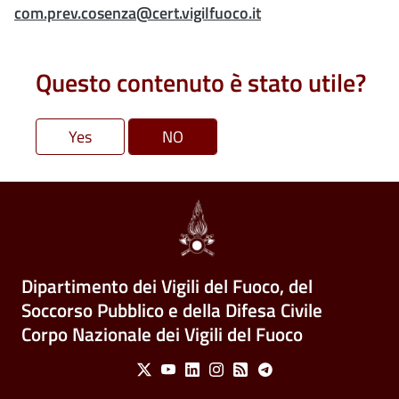
com.prev.cosenza@cert.vigilfuoco.it
Questo contenuto è stato utile?
Dipartimento dei Vigili del Fuoco, del
Soccorso Pubblico e della Difesa Civile
Corpo Nazionale dei Vigili del Fuoco
Social Menu
X
Youtube
Linkedin
Instagram
Feed
Telegram