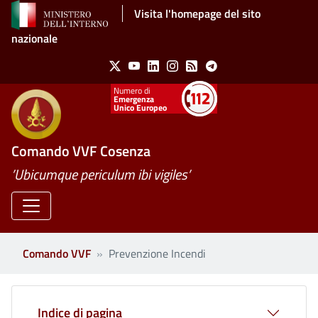
Salta al contenuto principale
Visita l'homepage del sito
nazionale
Social Menu
X
Youtube
Linkedin
Instagram
Feed
Telegram
Emergenza
Unico Europeo
Comando VVF Cosenza
’Ubicumque periculum ibi vigiles’
Comando VVF
Prevenzione Incendi
Indice di pagina