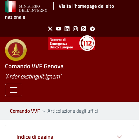
Salta al contenuto principale
Visita l'homepage del sito
nazionale
Social Menu
X
Youtube
Linkedin
Instagram
Feed
Telegram
Emergenza
Unico Europeo
Comando VVF Genova
’Ardor exstinguit ignem’
Comando VVF
Articolazione degli uffici
Indice di pagina