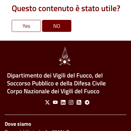
Questo contenuto è stato utile?
Dipartimento dei Vigili del Fuoco, del
Soccorso Pubblico e della Difesa Civile
Corpo Nazionale dei Vigili del Fuoco
Social Menu
X
Youtube
Linkedin
Instagram
Feed
Telegram
Piè di pagina
Dove siamo