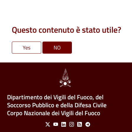
Questo contenuto è stato utile?
Dipartimento dei Vigili del Fuoco, del
Soccorso Pubblico e della Difesa Civile
Corpo Nazionale dei Vigili del Fuoco
Social Menu
X
Youtube
Linkedin
Instagram
Feed
Telegram