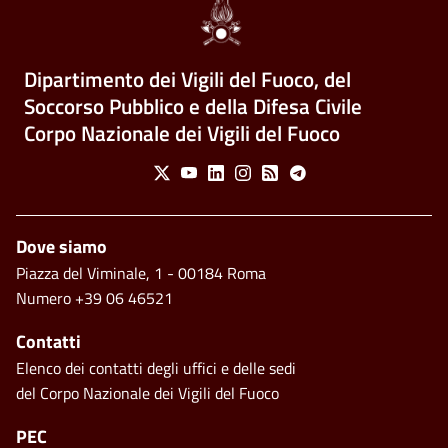
Dipartimento dei Vigili del Fuoco, del
Soccorso Pubblico e della Difesa Civile
Corpo Nazionale dei Vigili del Fuoco
Social Menu
X
Youtube
Linkedin
Instagram
Feed
Telegram
Piè di pagina
Dove siamo
Piazza del Viminale, 1 - 00184 Roma
Numero +39 06 46521
Contatti
Elenco dei contatti degli uffici e delle sedi
del Corpo Nazionale dei Vigili del Fuoco
PEC