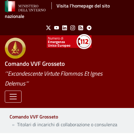
Salta al contenuto principale
Visita l'homepage del sito
nazionale
Social Menu
X
Youtube
Linkedin
Instagram
Feed
Telegram
Emergenza
Unico Europeo
Comando VVF Grosseto
’"Excandescente Virtute Flammas Et Ignes
Delemus"’
Comando VVF Grosseto
Titolari di incarichi di collaborazione o consulenza