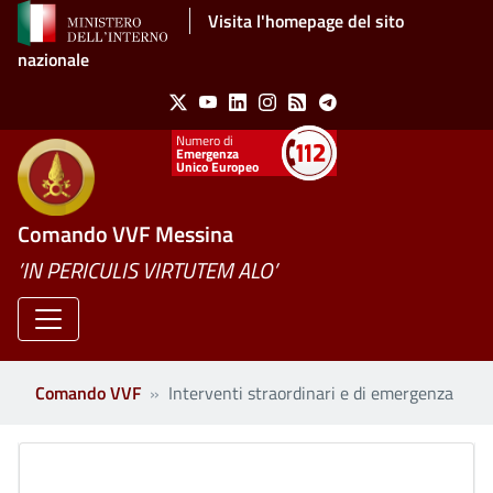
Salta al contenuto principale
Visita l'homepage del sito
nazionale
Social Menu
X
Youtube
Linkedin
Instagram
Feed
Telegram
Emergenza
Unico Europeo
Comando VVF Messina
’IN PERICULIS VIRTUTEM ALO’
Comando VVF
Interventi straordinari e di emergenza
Clone di