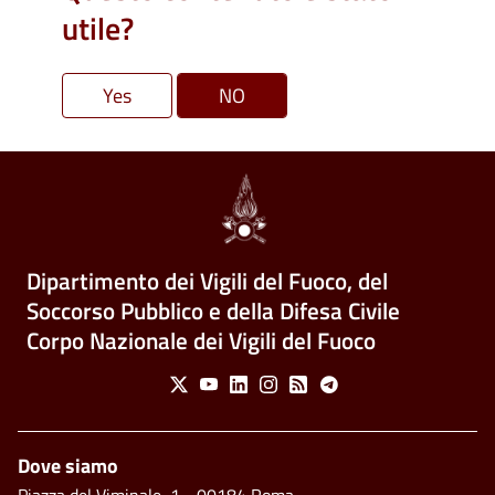
utile?
Dipartimento dei Vigili del Fuoco, del
Soccorso Pubblico e della Difesa Civile
Corpo Nazionale dei Vigili del Fuoco
Social Menu
X
Youtube
Linkedin
Instagram
Feed
Telegram
Piè di pagina
Dove siamo
Piazza del Viminale, 1 - 00184 Roma