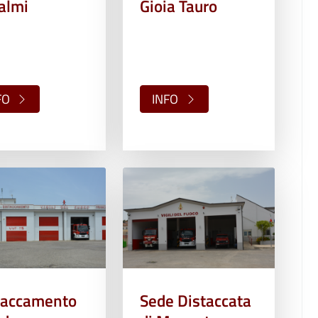
almi
Gioia Tauro
FO
INFO
taccamento
Sede Distaccata