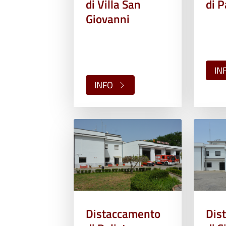
di Villa San
di P
Giovanni
IN
INFO
Distaccamento
Dis