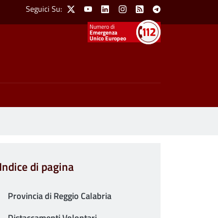
Social Menu
Seguici Su:
X
Youtube
Linkedin
Instagram
Feed
Telegram
Emergenza
Unico Europeo
Indice di pagina
Provincia di Reggio Calabria
Distaccamenti Volontari