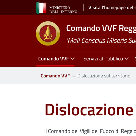
Salta al contenuto principale
Visita l'homepage del 
Comando VVF Reggi
’Mali Conscius Miseris Su
Navigazione principale
Comando VVF
Servizi al Pubblico
Comando VVF
Dislocazione sul territorio
Dislocazione 
Il Comando dei Vigili del Fuoco di Reggio