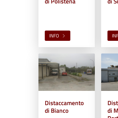
di Polistena
di S
INFO
IN
Distaccamento
Dis
di Bianco
di M