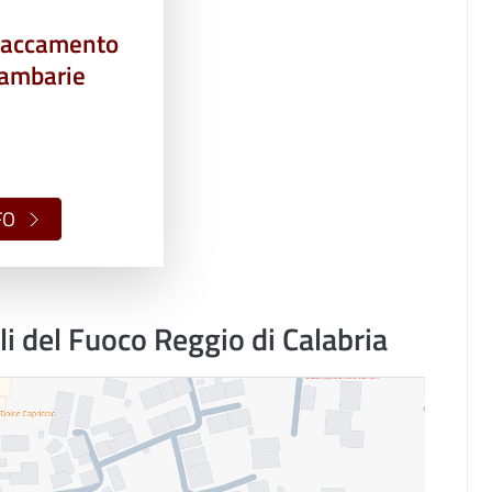
taccamento
Gambarie
FO
i del Fuoco Reggio di Calabria