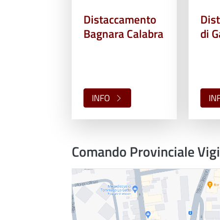
Distaccamento
Dis
Bagnara Calabra
di 
INFO
IN
Comando Provinciale Vigil