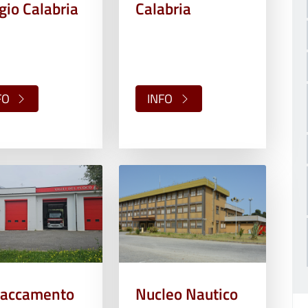
gio Calabria
Calabria
FO
INFO
taccamento
Nucleo Nautico