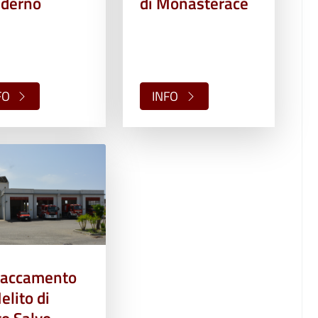
iderno
di Monasterace
FO
INFO
taccamento
elito di