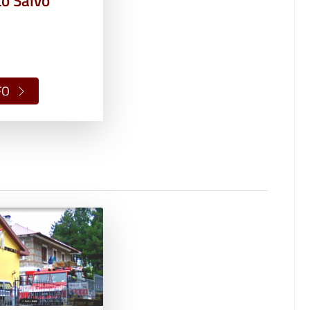
to Salvo
FO