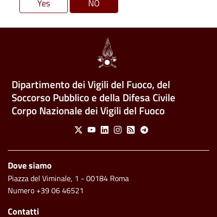
Dipartimento dei Vigili del Fuoco, del
Soccorso Pubblico e della Difesa Civile
Corpo Nazionale dei Vigili del Fuoco
Social Menu
X
Youtube
Linkedin
Instagram
Feed
Telegram
Piè di pagina
Dove siamo
Piazza del Viminale, 1 - 00184 Roma
Numero +39 06 46521
Contatti