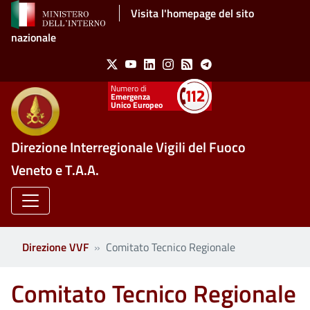
Salta al contenuto principale
Visita l'homepage del sito
nazionale
Social Menu
X
Youtube
Linkedin
Instagram
Feed
Telegram
Emergenza
Unico Europeo
Direzione Interregionale Vigili del Fuoco
Veneto e T.A.A.
Direzione VVF
Comitato Tecnico Regionale
Comitato Tecnico Regionale