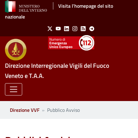
Salta al contenuto principale
Visita l'homepage del sito
nazionale
Social Menu
X
Youtube
Linkedin
Instagram
Feed
Telegram
Emergenza
Unico Europeo
Direzione Interregionale Vigili del Fuoco
Veneto e T.A.A.
Direzione VVF
Pubblico Avviso