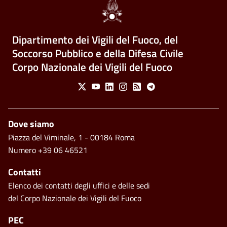
Dipartimento dei Vigili del Fuoco, del
Soccorso Pubblico e della Difesa Civile
Corpo Nazionale dei Vigili del Fuoco
Social Menu
X
Youtube
Linkedin
Instagram
Feed
Telegram
Piè di pagina
Dove siamo
Piazza del Viminale, 1 - 00184 Roma
Numero +39 06 46521
Contatti
Elenco dei contatti degli uffici e delle sedi
del Corpo Nazionale dei Vigili del Fuoco
PEC