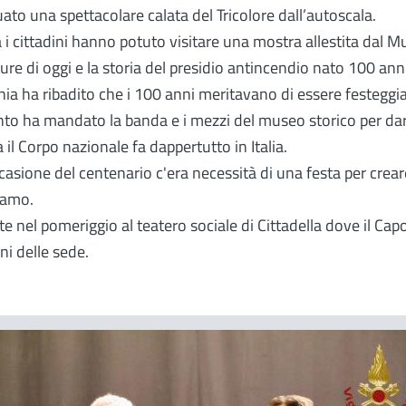
ato una spettacolare calata del Tricolore dall’autoscala.
ta i cittadini hanno potuto visitare una mostra allestita dal M
ture di oggi e la storia del presidio antincendio nato 100 anni
nia ha ribadito che i 100 anni meritavano di essere festeggi
nto ha mandato la banda e i mezzi del museo storico per dare 
il Corpo nazionale fa dappertutto in Italia.
asione del centenario c'era necessità di una festa per crea
iamo.
e nel pomeriggio al teatero sociale di Cittadella dove il Cap
ni delle sede.