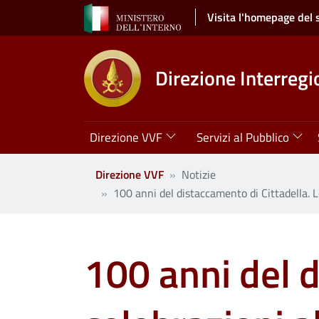
Salta al contenuto principale
Visita l'homepage del 
Direzione Interregi
Navigazione principale
Direzione VVF
Servizi al Pubblico
Direzione VVF
Notizie
100 anni del distaccamento di Cittadella. L
100 anni del d