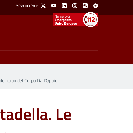
Social Menu
Seguici Su:
X
Youtube
Linkedin
Instagram
Feed
Telegram
Emergenza
Unico Europeo
del capo del Corpo Dall'Oppio
tadella. Le