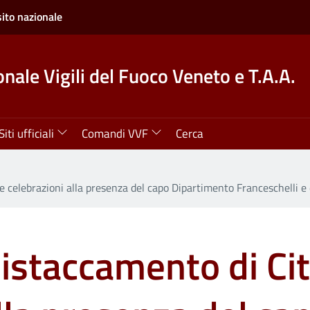
sito nazionale
onale Vigili del Fuoco Veneto e T.A.A.
Siti ufficiali
Comandi VVF
Cerca
e celebrazioni alla presenza del capo Dipartimento Franceschelli e 
istaccamento di Cit