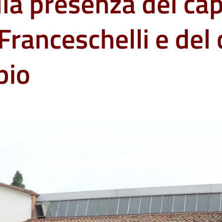
lla presenza del ca
ranceschelli e del 
pio