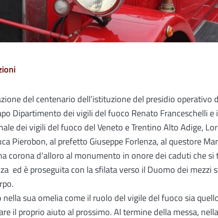
ioni
azione del centenario dell’istituzione del presidio operativo de
apo Dipartimento dei vigili del fuoco Renato Franceschelli e 
gionale dei vigili del fuoco del Veneto e Trentino Alto Adige, 
a Pierobon, al prefetto Giuseppe Forlenza, al questore Marco
 corona d'alloro al monumento in onore dei caduti che si t
nza ed è proseguita con la sfilata verso il Duomo dei mezzi s
rpo.
 nella sua omelia come il ruolo del vigile del fuoco sia quell
re il proprio aiuto al prossimo. Al termine della messa, nell