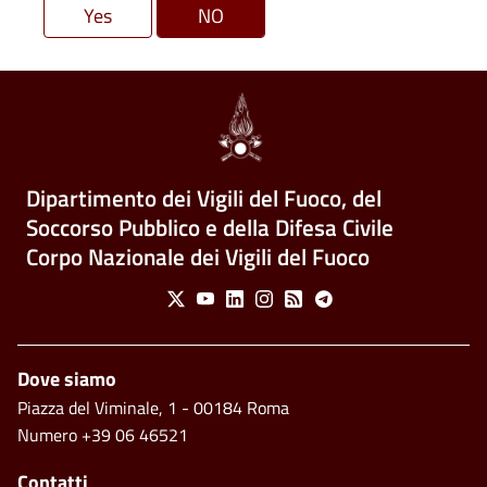
Dipartimento dei Vigili del Fuoco, del
Soccorso Pubblico e della Difesa Civile
Corpo Nazionale dei Vigili del Fuoco
Social Menu
X
Youtube
Linkedin
Instagram
Feed
Telegram
Piè di pagina
Dove siamo
Piazza del Viminale, 1 - 00184 Roma
Numero +39 06 46521
Contatti