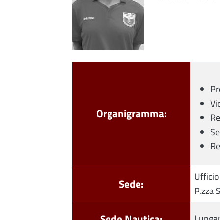
Pr
Vi
Organigramma:
Re
Se
Re
Ufficio
Sede:
P.zza 
Sede Nautica:
Lungar