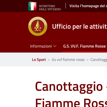
Salta al contenuto principale
Visita l'homepage del 
Ufficio per le attivi
Navigazione principale
Informazioni
G.S. VV.F. Fiamme Rosse
Lo Sport
Gs vvf fiamme rosse
Canottagg
Canottaggio -
Fiamme Ros