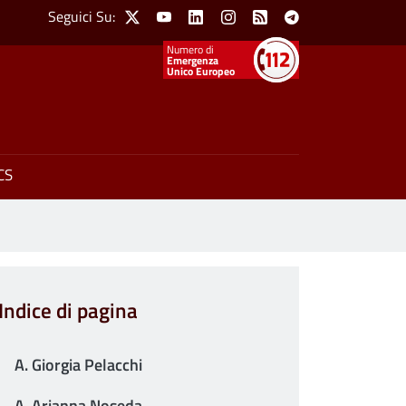
Social Menu
Seguici Su:
X
Youtube
Linkedin
Instagram
Feed
Telegram
Emergenza
Unico Europeo
CS
Indice di pagina
A. Giorgia Pelacchi
A. Arianna Noseda