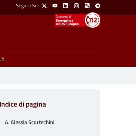
Social Menu
Seguici Su:
X
Youtube
Linkedin
Instagram
Feed
Telegram
Emergenza
Unico Europeo
CS
Indice di pagina
A. Alessia Scortechini