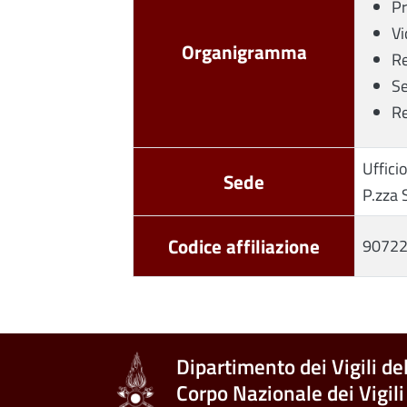
Pr
Vi
Organigramma
Re
Se
Re
Ufficio
Sede
P.zza 
Codice affiliazione
9072
Dipartimento dei Vigili de
Corpo Nazionale dei Vigili