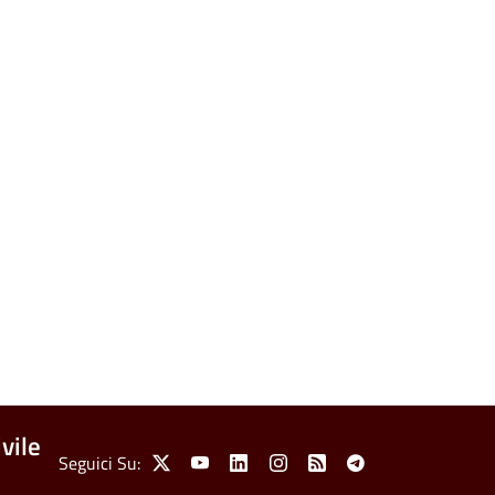
vile
Social Menu
Seguici Su:
X
Youtube
Linkedin
Instagram
Feed
Telegram